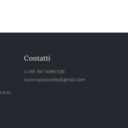
Contatti
(+39) 347 4096 538
nuovospazioarte@gmail.com
ca su