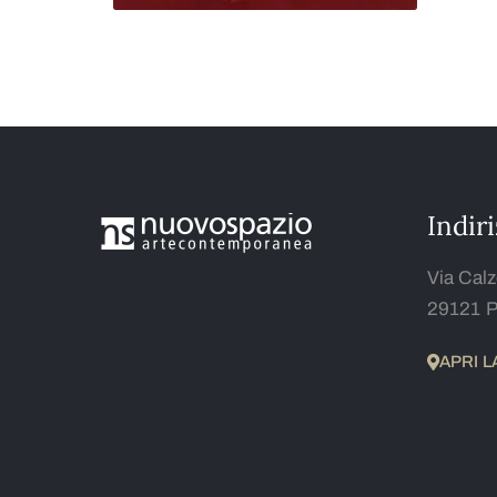
Indir
Via Calz
29121 P
APRI 