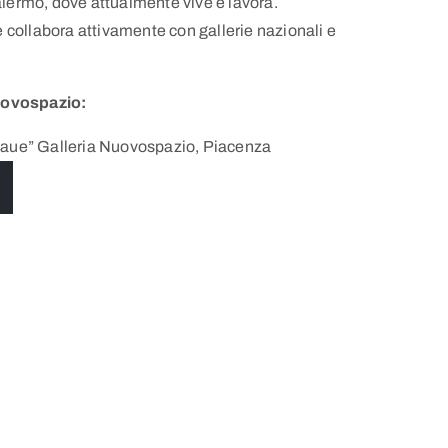
alermo, dove attualmente vive e lavora.
re collabora attivamente con gallerie nazionali e
uovospazio:
laue” Galleria Nuovospazio, Piacenza