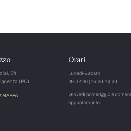
izzo
Orari
olai, 24
Lunedì-Sabato
iacenza (PC)
09-12:30 | 15:30-19:30
Giovedì pomeriggio e domeni
LA MAPPA
appuntamento.