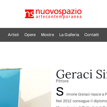
Artisti
Opere
Mostre
La Galleria
Contatti
Geraci S
Pittore
S
imone Geraci nasce a P
Nel 2012 consegue il diploma 