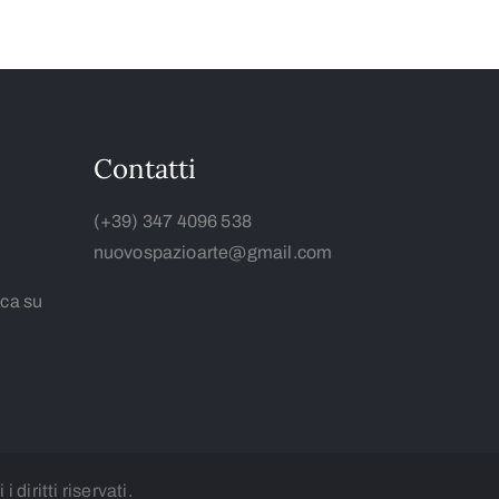
Contatti
(+39) 347 4096 538
nuovospazioarte@gmail.com
ca su
 i diritti riservati.