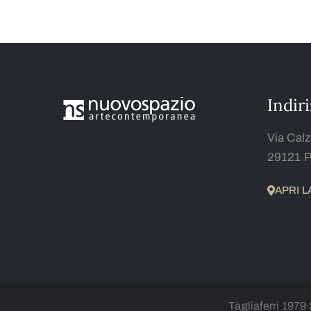
Indir
Via Calz
29121 P
APRI 
Tagliaferri 1979