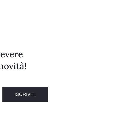
cevere
novità!