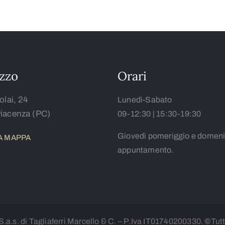
izzo
Orari
olai, 24
Lunedì-Sabato
iacenza (PC)
09-12:30 | 15:30-19:30
Giovedì pomeriggio e domeni
LA MAPPA
appuntamento.
 S.a.s. di Tagliaferri Marcello & C. – P.Iva IT01740200330.
©
Tutti