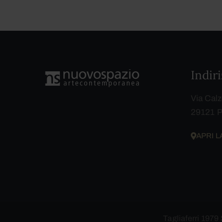
Indir
Via Calz
29121 P
APRI 
Tagliaferri 1979