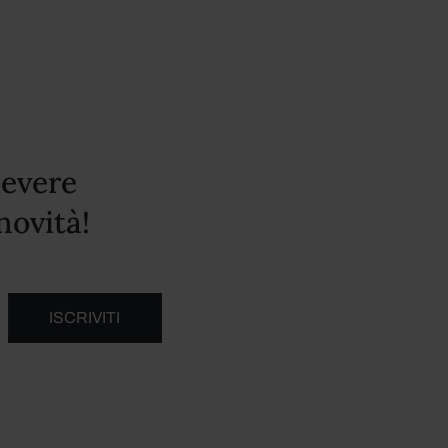
cevere
novità!