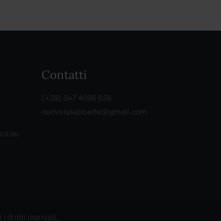
Contatti
(+39) 347 4096 538
nuovospazioarte@gmail.com
ca su
 i diritti riservati.