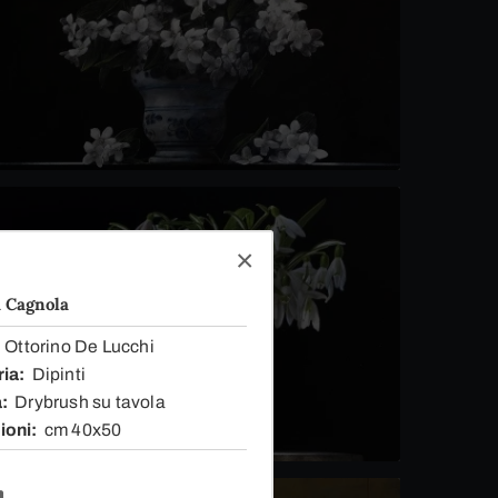
 Cagnola
Ottorino De Lucchi
ria
Dipinti
a
Drybrush su tavola
ioni
cm 40x50