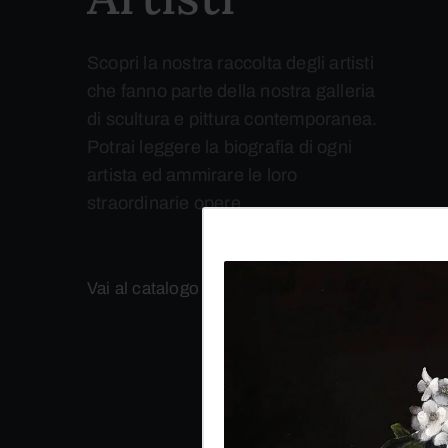
Scopri la nostra raccolta degli artisti
che fanno parte della nostra galleria
di scultura e pittura contemporanea.
Potrai leggere la biografia di ogni
artista ed ammirare le loro
straordinarie opere.
Vai al catalogo completo