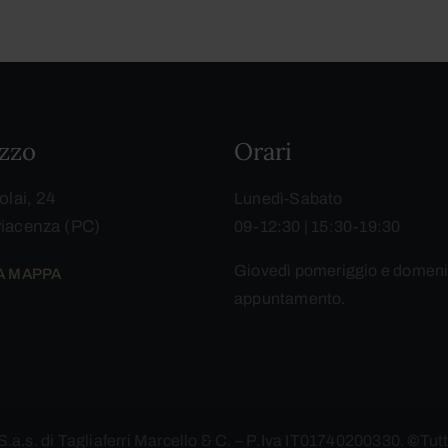
izzo
Orari
olai, 24
Lunedì-Sabato
iacenza (PC)
09-12:30 | 15:30-19:30
Giovedì pomeriggio e domeni
LA MAPPA
appuntamento.
 S.a.s. di Tagliaferri Marcello & C. – P.Iva IT01740200330.
©
Tutti