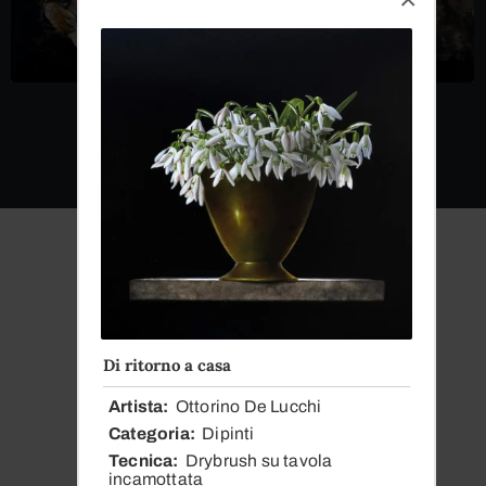
Dal
Di ritorno a casa
1979
Artista
Ottorino De Lucchi
Categoria
Dipinti
La Nostra Storia
Tecnica
Drybrush su tavola
incamottata