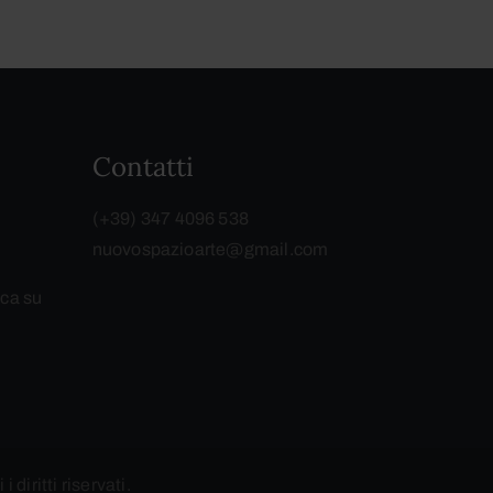
Contatti
(+39) 347 4096 538
nuovospazioarte@gmail.com
ca su
 i diritti riservati.