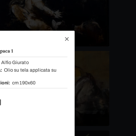
opaca 1
Alfio Giurato
a
Olio su tela applicata su
ioni
cm 190x60