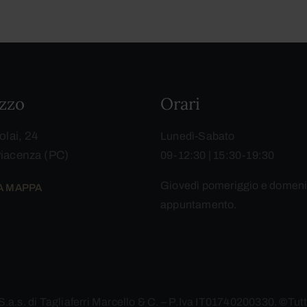
izzo
Orari
olai, 24
Lunedì-Sabato
iacenza (PC)
09-12:30 | 15:30-19:30
Giovedì pomeriggio e domeni
LA MAPPA
appuntamento.
 S.a.s. di Tagliaferri Marcello & C. – P.Iva IT01740200330.
©
Tutti