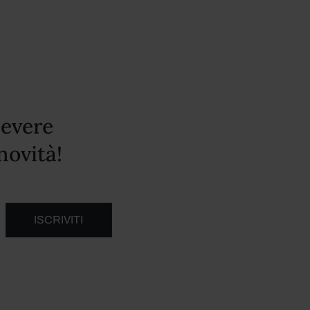
cevere
novità!