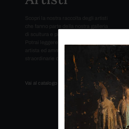
Scopri la nostra raccolta degli artisti
che fanno parte della nostra galleria
di scultura e pittura contemporanea.
Potrai leggere la biografia di ogni
artista ed ammirare le loro
straordinarie opere.
Vai al catalogo completo