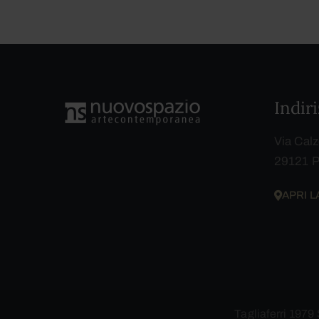
Indir
Via Calz
29121 P
APRI 
Tagliaferri 1979