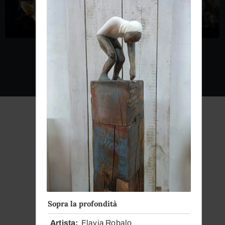
Dal
1979
Sopra la profondità
La Nostra Storia
Artista
Flavia Robalo