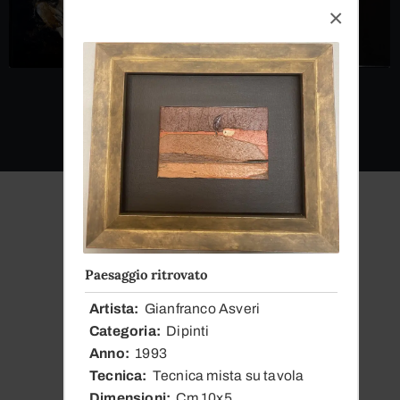
Paesaggio ritrovato
Dal
Artista
Gianfranco Asveri
1979
Categoria
Dipinti
Anno
1993
Tecnica
Tecnica mista su tavola
La Nostra Storia
Dimensioni
Cm 10x5