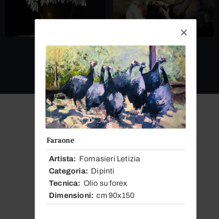
Faraone
Dal
Artista
Fornasieri Letizia
Categoria
Dipinti
1979
Tecnica
Olio su forex
Dimensioni
cm 90x150
La Nostra Storia